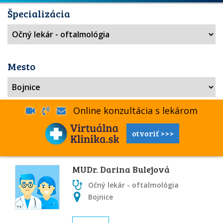
Špecializácia
Mesto
Online konzultácia s lekárom
otvoriť >>>
MUDr. Darina Bulejová
Očný lekár - oftalmológia
Bojnice