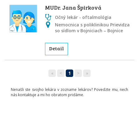
MUDr. Jana Špirková
Očný lekár - oftalmológia
Nemocnica s poliklinikou Prievidza
so sídlom v Bojniciach – Bojnice
Detail
«
<
1
>
»
Nenašli ste svojho lekára v zozname lekárov? Povedzte mu, nech
nás kontaktuje a mi ho obratom pridáme.