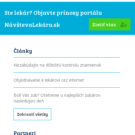
Ste lekár? Objavte prínosy portálu
NávštevaLekára.sk
Zistiť viac
Články
Nezabúdajte na dôležitú kontrolu znamienok
Objednávanie k lekárovi cez internet
Bolí Vás zub? Ošetrenie u najlepších zubárov
nasledujúci deň
Zobraziť všetky
Partneri