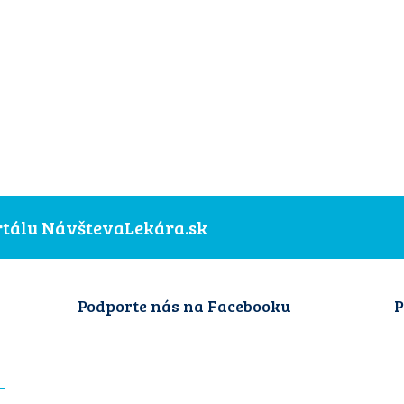
ortálu NávštevaLekára.sk
Podporte nás na Facebooku
P