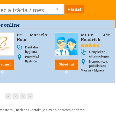
Hľadať
e online
Bc. Marcela
MUDr. Ján
Holá
Hendrich
Dentálna
hygiena
Očný lekár -
oftalmológia
Považská
Bystrica
Nemocnica s
jednať
Objednať
poliklinikou
Myjava – Myjava
«
<
>
»
ovedzte mu, nech nás kontaktuje a mi ho obratom pridáme.