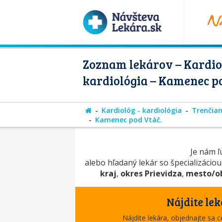
Zoznam lekárov – Kardio
kardiológia – Kamenec p
Kardiológ - kardiológia
Trenčian
Kamenec pod Vtáč.
Je nám ľú
alebo hľadaný lekár so špecializácio
kraj
,
okres Prievidza
,
mesto/ob
Nájdite lek
Nájdite lekára, objednajte sa 