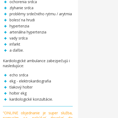
ochorenia srdca
zlyhanie srdca
problémy srdečného rytmu / arytmia
bolesť na hrudi
hypertenzia
arteriálna hypertenzia
vady srdca
infarkt
a ďaľšie.
Kardiologické ambulance zabezpečujú i
nasledujúce:
echo srdca
ekg - elektrokardiografia
tlakový holter
holter ekg
kardiologické konzultácie.
“ONLINE objednanie je super služba,
nemusím sa pokúšať dovolať do