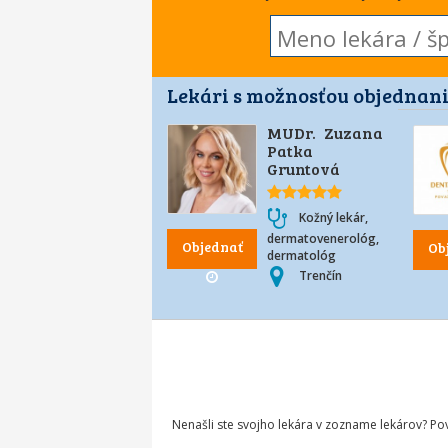
Lekári s možnosťou objednani
MUDr. Zuzana
Patka
Gruntová
Kožný lekár,
dermatovenerológ,
Objednať
Ob
dermatológ
Trenčín
Nenašli ste svojho lekára v zozname lekárov? P