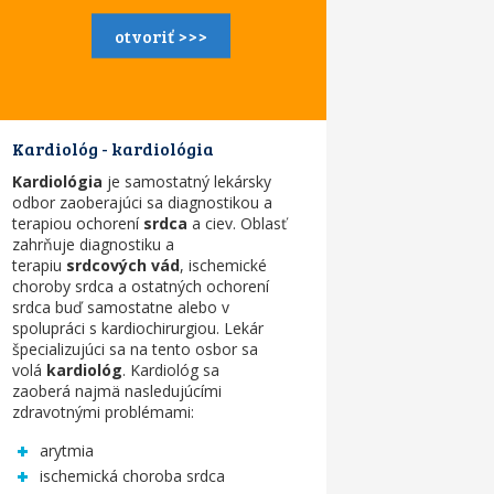
otvoriť >>>
Kardiológ - kardiológia
Kardiológia
je samostatný lekársky
odbor zaoberajúci sa diagnostikou a
terapiou ochorení
srdca
a ciev. Oblasť
zahrňuje diagnostiku a
terapiu
srdcových vád
, ischemické
choroby srdca a ostatných ochorení
srdca buď samostatne alebo v
spolupráci s kardiochirurgiou. Lekár
špecializujúci sa na tento osbor sa
volá
kardiológ
. Kardiológ sa
zaoberá
najmä nasledujúcími
zdravotnými problémami:
arytmia
ischemická choroba srdca