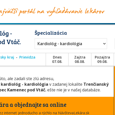
lóg -
Špecializácia
od Vtáč.
Kardiológ - kardiológia
sky kraj
Prievidza
Dnes
Zajtra
Pozajtra
07.08.
08.08.
09.08.
to, ale zadali ste zlú adresu,
u
kardiológ - kardiológia
v zadanej lokalite
Trenčianský
ec Kamenec pod Vtáč.
ešte nie je v našej databáze.
ára a objednajte sa online
cez internet jednoducho a rýchlo na NávštevaLekára.sk