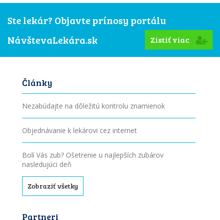
Ste lekár? Objavte prínosy portálu
NávštevaLekára.sk
Zistiť viac
Články
Nezabúdajte na dôležitú kontrolu znamienok
Objednávanie k lekárovi cez internet
Bolí Vás zub? Ošetrenie u najlepších zubárov
nasledujúci deň
Zobraziť všetky
Partneri