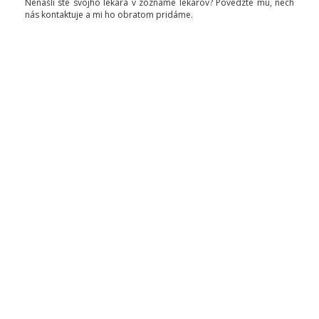
Nenašli ste svojho lekára v zozname lekárov? Povedzte mu, nech
nás kontaktuje a mi ho obratom pridáme.