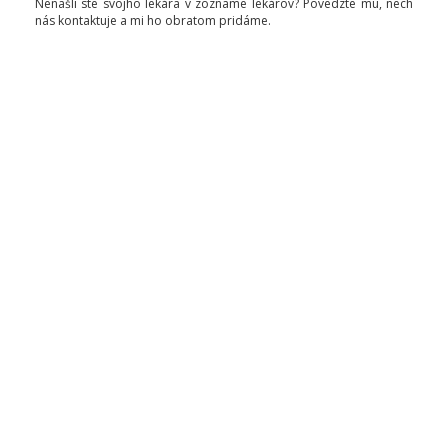
Nenašli ste svojho lekára v zozname lekárov? Povedzte mu, nech
nás kontaktuje a mi ho obratom pridáme.