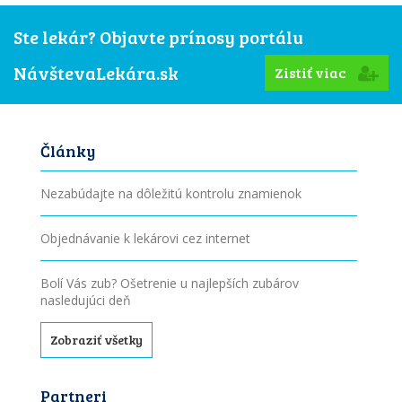
Ste lekár? Objavte prínosy portálu
NávštevaLekára.sk
Zistiť viac
Články
Nezabúdajte na dôležitú kontrolu znamienok
Objednávanie k lekárovi cez internet
Bolí Vás zub? Ošetrenie u najlepších zubárov
nasledujúci deň
Zobraziť všetky
Partneri