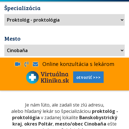
Špecializácia
Mesto
Online konzultácia s lekárom
otvoriť >>>
Je nám ľúto, ale zadali ste zlú adresu,
alebo hľadaný lekár so špecializáciou
proktológ -
proktológia
v zadanej lokalite
Banskobystrický
kraj
,
okres Poltár
,
mesto/obec Cinobaňa
ešte