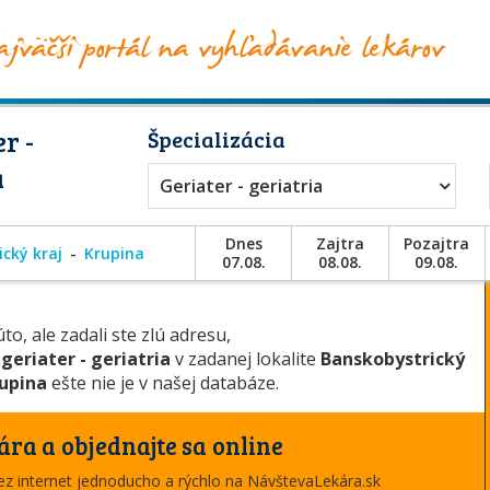
r -
Špecializácia
a
Geriater - geriatria
Dnes
Zajtra
Pozajtra
cký kraj
Krupina
07.08.
08.08.
09.08.
to, ale zadali ste zlú adresu,
u
geriater - geriatria
v zadanej lokalite
Banskobystrický
rupina
ešte nie je v našej databáze.
ára a objednajte sa online
cez internet jednoducho a rýchlo na NávštevaLekára.sk