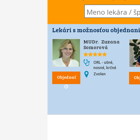
Lekári s možnosťou objednani
MUDr. Zuzana
Somorová
ORL - ušné,
nosné, krčné
Zvolen
Objednať
Ob