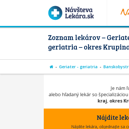
Zoznam lekárov – Geriate
geriatria – okres Krupin
Geriater - geriatria
Banskobystri
Je nám ľú
alebo hľadaný lekár so špecializácio
kraj
,
okres K
Nájdite lek
Nájdite lekára, objednajte sa 