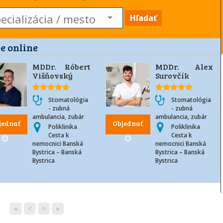
Hľadať
e online
MDDr. Róbert
MDDr. Alex
Višňovský
Surovčík
Stomatológia
Stomatológia
- zubná
- zubná
ambulancia, zubár
ambulancia, zubár
jednať
Objednať
Poliklinika
Poliklinika
Cesta k
Cesta k
nemocnici Banská
nemocnici Banská
Bystrica – Banská
Bystrica – Banská
Bystrica
Bystrica
«
<
>
»