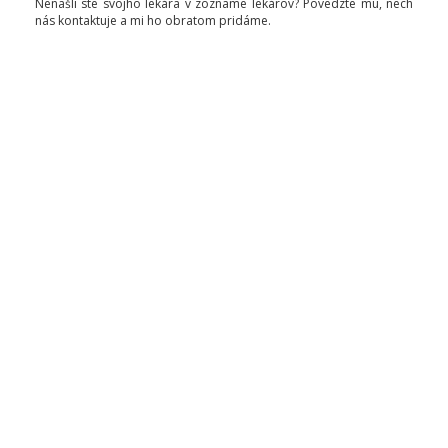
Nenašli ste svojho lekára v zozname lekárov? Povedzte mu, nech
nás kontaktuje a mi ho obratom pridáme.