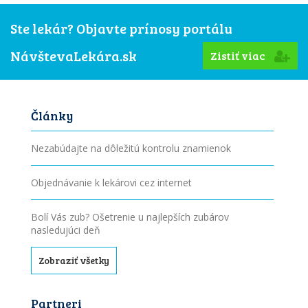
Ste lekár? Objavte prínosy portálu
NávštevaLekára.sk
Zistiť viac
Články
Nezabúdajte na dôležitú kontrolu znamienok
Objednávanie k lekárovi cez internet
Bolí Vás zub? Ošetrenie u najlepších zubárov
nasledujúci deň
Zobraziť všetky
Partneri