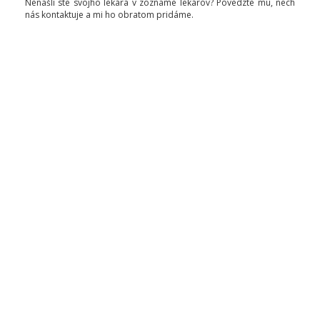
Nenašli ste svojho lekára v zozname lekárov? Povedzte mu, nech
nás kontaktuje a mi ho obratom pridáme.