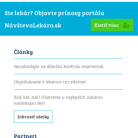
Ste lekár? Objavte prínosy portálu
NávštevaLekára.sk
Zistiť viac
Články
Nezabúdajte na dôležitú kontrolu znamienok
Objednávanie k lekárovi cez internet
Bolí Vás zub? Ošetrenie u najlepších zubárov
nasledujúci deň
Zobraziť všetky
Partneri