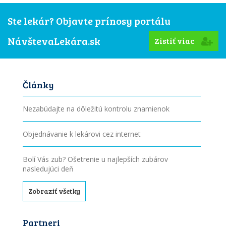
Ste lekár? Objavte prínosy portálu
NávštevaLekára.sk
Zistiť viac
Články
Nezabúdajte na dôležitú kontrolu znamienok
Objednávanie k lekárovi cez internet
Bolí Vás zub? Ošetrenie u najlepších zubárov
nasledujúci deň
Zobraziť všetky
Partneri