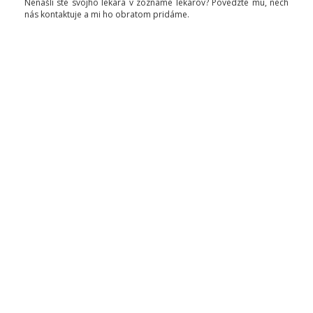
Nenašli ste svojho lekára v zozname lekárov? Povedzte mu, nech
nás kontaktuje a mi ho obratom pridáme.