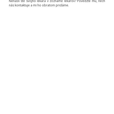
Nenašli ste svojho lekára v zozname lekárov? Povedzte mu, nech
nás kontaktuje a mi ho obratom pridáme.