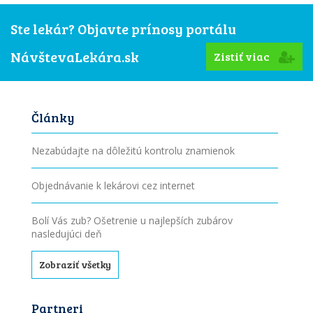
Ste lekár? Objavte prínosy portálu
NávštevaLekára.sk
Zistiť viac
Články
Nezabúdajte na dôležitú kontrolu znamienok
Objednávanie k lekárovi cez internet
Bolí Vás zub? Ošetrenie u najlepších zubárov
nasledujúci deň
Zobraziť všetky
Partneri