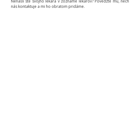
Nenašli ste svojho lekára v zozname lekárov? Povedzte mu, nech
nás kontaktuje a mi ho obratom pridáme.