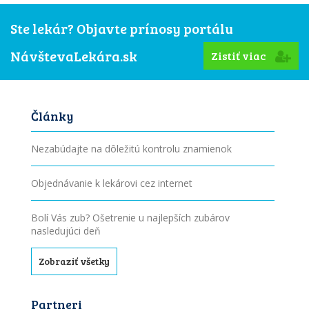
Ste lekár? Objavte prínosy portálu
NávštevaLekára.sk
Zistiť viac
Články
Nezabúdajte na dôležitú kontrolu znamienok
Objednávanie k lekárovi cez internet
Bolí Vás zub? Ošetrenie u najlepších zubárov
nasledujúci deň
Zobraziť všetky
Partneri