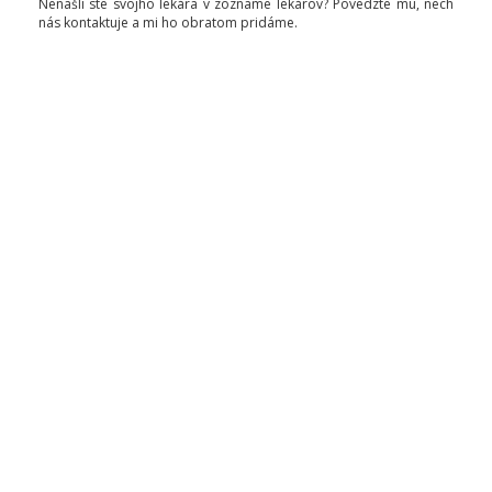
Nenašli ste svojho lekára v zozname lekárov? Povedzte mu, nech
nás kontaktuje a mi ho obratom pridáme.