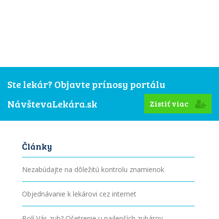
Ste lekár? Objavte prínosy portálu
NávštevaLekára.sk
Zistiť viac
Články
Nezabúdajte na dôležitú kontrolu znamienok
Objednávanie k lekárovi cez internet
Bolí Vás zub? Ošetrenie u najlepších zubárov