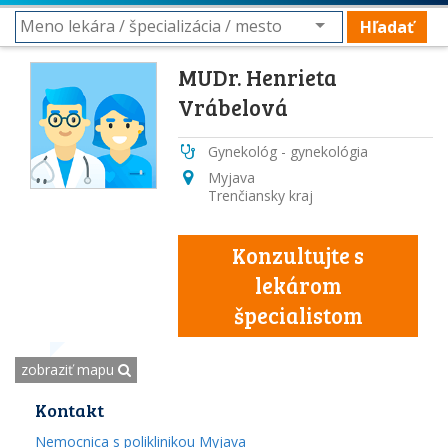
Hľadať
MUDr. Henrieta
Vrábelová
Gynekológ - gynekológia
Myjava
Trenčiansky kraj
Konzultujte s
lekárom
špecialistom
zobraziť mapu
Kontakt
Nemocnica s poliklinikou Myjava