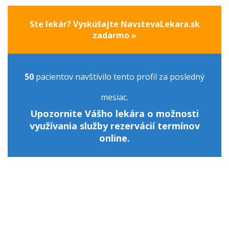
Ste lekár? Vyskúšajte NavstevaLekara.sk
zadarmo »
50
pacientov navštívilo tento profil za posledný
mesiac.
Upozornite Vášho lekára o možnosti
využívania služby rezervácií termínov
online.