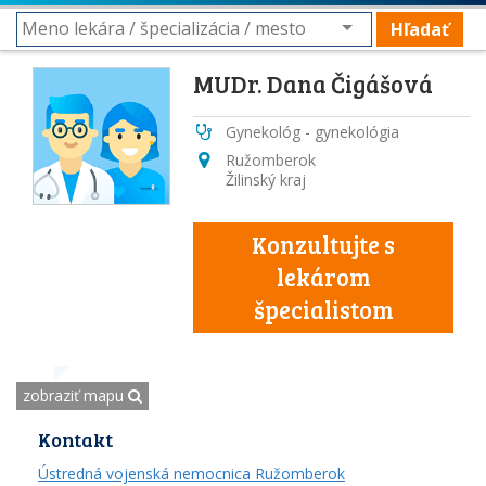
Hľadať
MUDr. Dana Čigášová
Gynekológ - gynekológia
Ružomberok
Žilinský kraj
Konzultujte s
lekárom
špecialistom
zobraziť mapu
Kontakt
Ústredná vojenská nemocnica Ružomberok