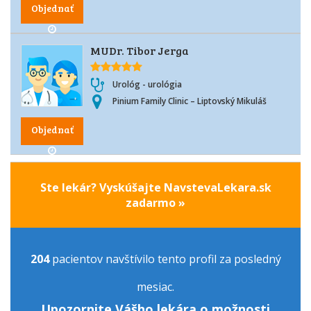
Objednať
MUDr. Tibor Jerga
Urológ - urológia
Pinium Family Clinic – Liptovský Mikuláš
Objednať
Ste lekár? Vyskúšajte NavstevaLekara.sk
zadarmo »
204
pacientov navštívilo tento profil za posledný
mesiac.
Upozornite Vášho lekára o možnosti