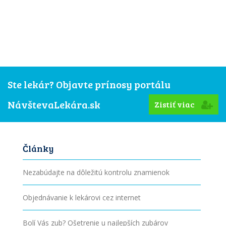
Ste lekár? Objavte prínosy portálu
NávštevaLekára.sk
Zistiť viac
Články
Nezabúdajte na dôležitú kontrolu znamienok
Objednávanie k lekárovi cez internet
Bolí Vás zub? Ošetrenie u najlepších zubárov