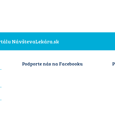
ortálu NávštevaLekára.sk
Podporte nás na Facebooku
P