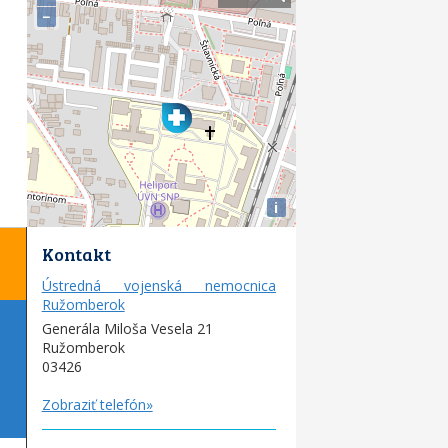
−
i
Kontakt
Ústredná vojenská nemocnica
Ružomberok
Generála Miloša Vesela 21
Ružomberok
03426
Zobraziť telefón»