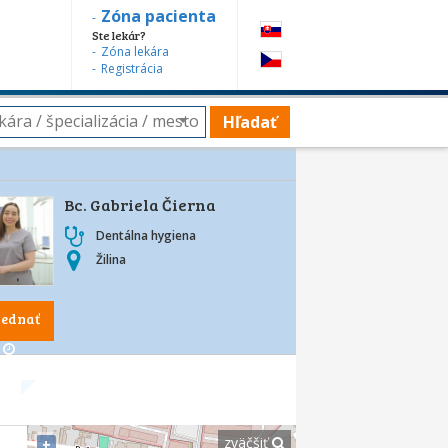
Zóna pacienta
Ste lekár?
Zóna lekára
Registrácia
Hľadať
Bc. Gabriela Čierna
Dentálna hygiena
Žilina
jednať
zväčšiť
+