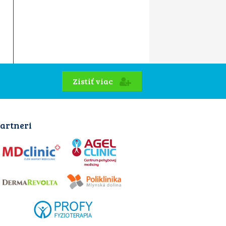
Zistiť viac
artneri