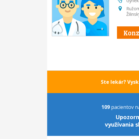
Gynek
Ružo
Žilinsk
Konz
Ste lekár? Vys
109
pacientov na
Upozorn
využívania s