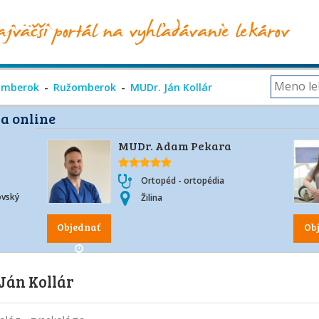
omberok
Ružomberok
MUDr. Ján Kollár
a online
MUDr. Adam Pekara
Ortopéd - ortopédia
ovský
Žilina
Objednať
Ob
Ján Kollár