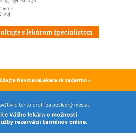
ológ - gynekológia
mberok
ý kraj
ultujte s lekárom špecialistom
kúšajte NavstevaLekara.sk zadarmo »
vštívilo tento profil za posledný mesiac.
ite Vášho lekára o možnosti
lužby rezervácií termínov online.