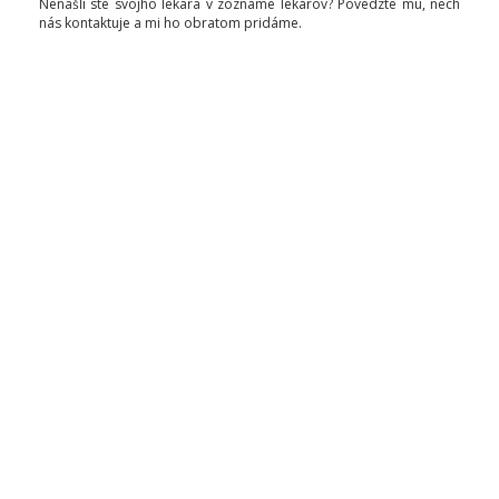
Nenašli ste svojho lekára v zozname lekárov? Povedzte mu, nech
nás kontaktuje a mi ho obratom pridáme.