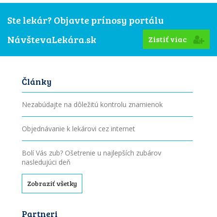
Ste lekár? Objavte prínosy portálu
NávštevaLekára.sk
Zistiť viac
Články
Nezabúdajte na dôležitú kontrolu znamienok
Objednávanie k lekárovi cez internet
Bolí Vás zub? Ošetrenie u najlepších zubárov
nasledujúci deň
Zobraziť všetky
Partneri