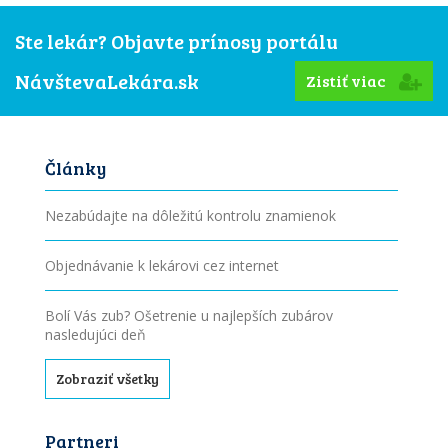
Ste lekár? Objavte prínosy portálu
NávštevaLekára.sk
Zistiť viac
Články
Nezabúdajte na dôležitú kontrolu znamienok
Objednávanie k lekárovi cez internet
Bolí Vás zub? Ošetrenie u najlepších zubárov
nasledujúci deň
Zobraziť všetky
Partneri