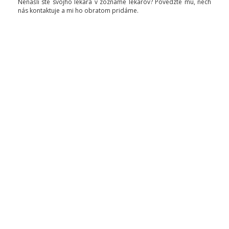
Nenašli ste svojho lekára v zozname lekárov? Povedzte mu, nech
nás kontaktuje a mi ho obratom pridáme.