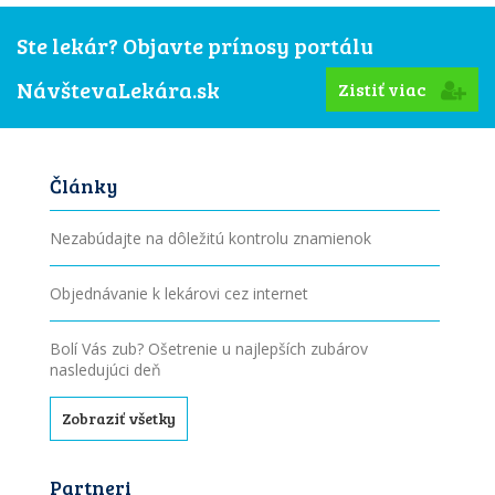
Ste lekár? Objavte prínosy portálu
NávštevaLekára.sk
Zistiť viac
Články
Nezabúdajte na dôležitú kontrolu znamienok
Objednávanie k lekárovi cez internet
Bolí Vás zub? Ošetrenie u najlepších zubárov
nasledujúci deň
Zobraziť všetky
Partneri