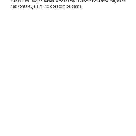
Nenašli ste svojho lekára v zozname lekárov? Povedzte mu, nech
nás kontaktuje a mi ho obratom pridáme.