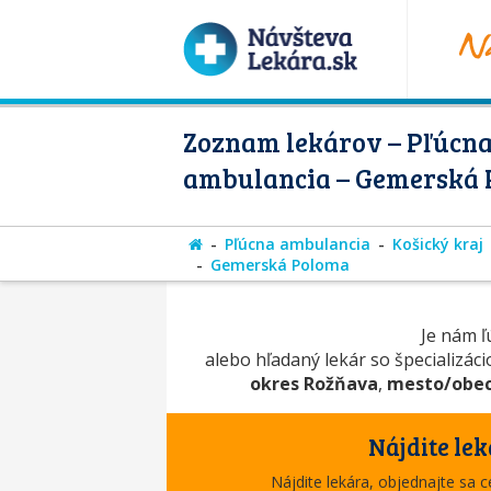
Zoznam lekárov – Pľúcn
ambulancia – Gemerská
Pľúcna ambulancia
Košický kraj
Gemerská Poloma
Je nám ľú
alebo hľadaný lekár so špecializác
okres Rožňava
,
mesto/obe
Nájdite lek
Nájdite lekára, objednajte sa 