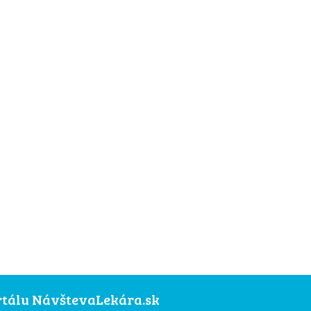
ortálu NávštevaLekára.sk