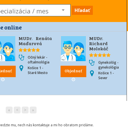
Hľadať
e online
MUDr. Renáta
MUDr.
Maďarová
Richard
Molokáč
Očný lekár -
oftalmológia
Gynekológ -
gynekológia
Košice 1 -
jednať
Objednať
Staré Mesto
Košice 1 -
Sever
«
<
>
»
ovedzte mu, nech nás kontaktuje a mi ho obratom pridáme.