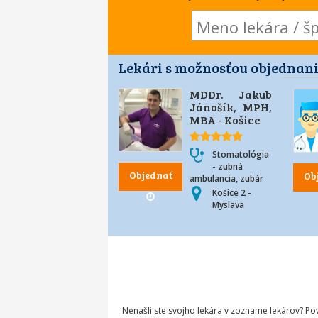
Lekári s možnosťou objednani
MDDr. Jakub
Jánošík, MPH,
MBA - Košice
Stomatológia
- zubná
Objednať
Ob
ambulancia, zubár
Košice 2 -
Myslava
Nenašli ste svojho lekára v zozname lekárov? P