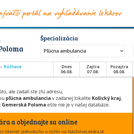
a
Špecializácia
 Poloma
Pľúcna ambulancia
Rožňava
Dnes
Zajtra
Pozajtra
06.08.
07.08.
08.08.
to, ale zadali ste zlú adresu,
iou
pľúcna ambulancia
v zadanej lokalite
Košický kraj
,
c Gemerská Poloma
ešte nie je v našej databáze.
ára a objednajte sa online
cez internet jednoducho a rýchlo na NávštevaLekára.sk