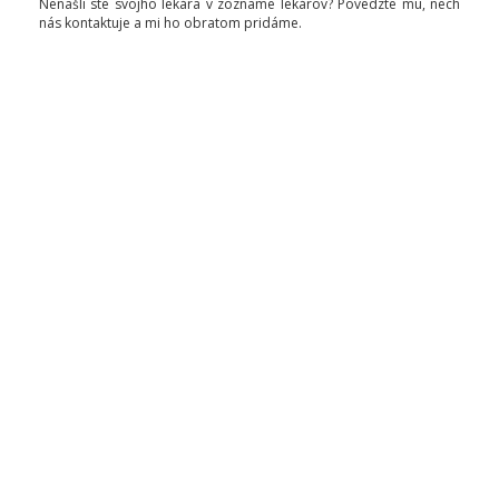
Nenašli ste svojho lekára v zozname lekárov? Povedzte mu, nech
nás kontaktuje a mi ho obratom pridáme.