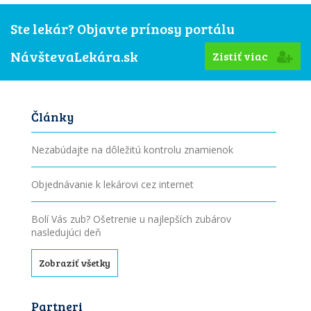
Ste lekár? Objavte prínosy portálu
NávštevaLekára.sk
Zistiť viac
Články
Nezabúdajte na dôležitú kontrolu znamienok
Objednávanie k lekárovi cez internet
Bolí Vás zub? Ošetrenie u najlepších zubárov
nasledujúci deň
Zobraziť všetky
Partneri