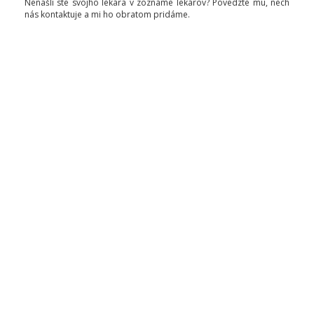
Nenašli ste svojho lekára v zozname lekárov? Povedzte mu, nech
nás kontaktuje a mi ho obratom pridáme.