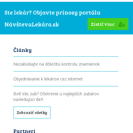
Ste lekár? Objavte prínosy portálu
NávštevaLekára.sk
Zistiť viac
Články
Nezabúdajte na dôležitú kontrolu znamienok
Objednávanie k lekárovi cez internet
Bolí Vás zub? Ošetrenie u najlepších zubárov
nasledujúci deň
Zobraziť všetky
Partneri