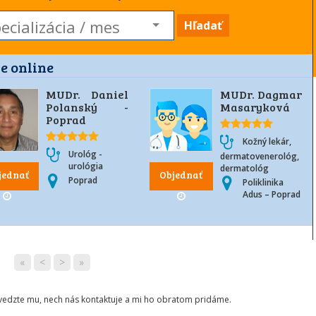
Hľadať
e online
MUDr. Daniel
MUDr. Dagmar
Polanský -
Masaryková
Poprad
Kožný lekár,
Urológ -
dermatovenerológ,
urológia
dermatológ
jednať
Objednať
Poprad
Poliklinika
Adus – Poprad
«
<
>
»
ovedzte mu, nech nás kontaktuje a mi ho obratom pridáme.