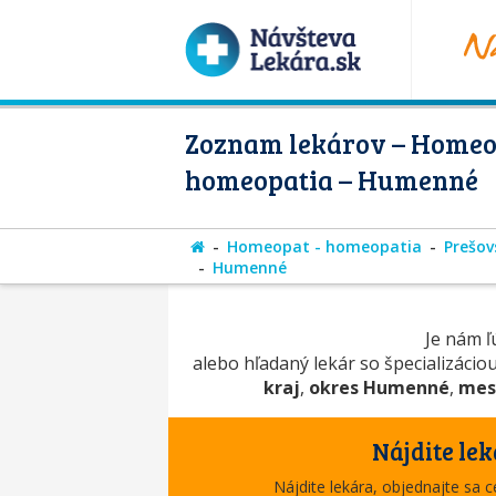
Zoznam lekárov – Homeo
homeopatia – Humenné
Homeopat - homeopatia
Prešov
Humenné
Je nám ľú
alebo hľadaný lekár so špecializácio
kraj
,
okres Humenné
,
mes
Nájdite lek
Nájdite lekára, objednajte sa 