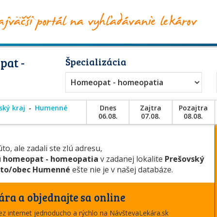
pat -
Špecializácia
Homeopat - homeopatia
ský kraj
Humenné
Dnes
Zajtra
Pozajtra
06.08.
07.08.
08.08.
to, ale zadali ste zlú adresu,
u
homeopat - homeopatia
v zadanej lokalite
Prešovský
to/obec Humenné
ešte nie je v našej databáze.
ára a objednajte sa online
cez internet jednoducho a rýchlo na NávštevaLekára.sk