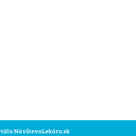
ortálu NávštevaLekára.sk