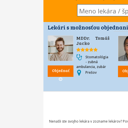
Lekári s možnosťou objednani
MDDr. Tomáš
Jacko
Stomatológia
- zubná
ambulancia, zubár
Objednať
Ob
Prešov
Nenašli ste svojho lekára v zozname lekárov? P