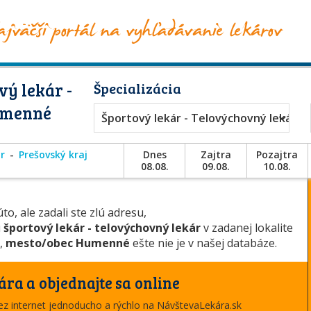
ý lekár -
Špecializácia
umenné
Športový lekár - Telovýchovný lekár
r
Prešovský kraj
Dnes
Zajtra
Pozajtra
08.08.
09.08.
10.08.
to, ale zadali ste zlú adresu,
u
športový lekár - telovýchovný lekár
v zadanej lokalite
é
,
mesto/obec Humenné
ešte nie je v našej databáze.
ára a objednajte sa online
cez internet jednoducho a rýchlo na NávštevaLekára.sk