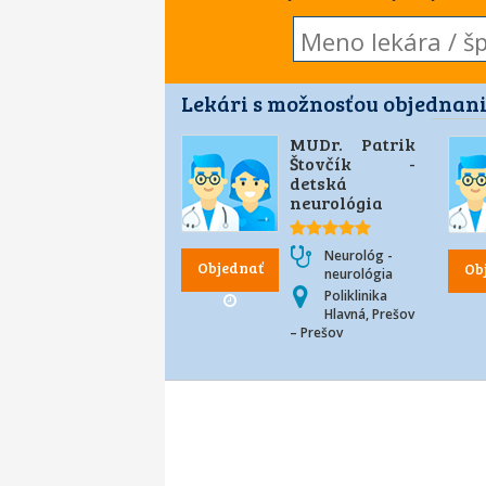
Lekári s možnosťou objednani
MUDr. Patrik
Štovčík -
detská
neurológia
Neurológ -
Objednať
Ob
neurológia
Poliklinika
Hlavná, Prešov
– Prešov