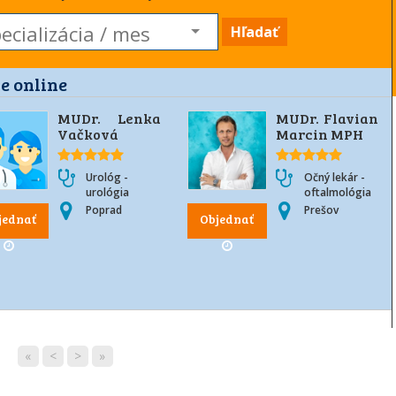
Hľadať
e online
MUDr. Lenka
MUDr. Flavian
Vačková
Marcin MPH
Urológ -
Očný lekár -
urológia
oftalmológia
Poprad
Prešov
jednať
Objednať
«
<
>
»