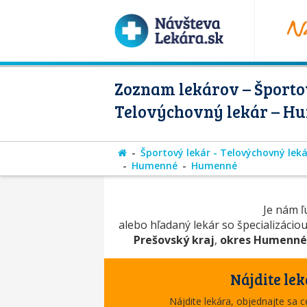
Zoznam lekárov – Športov
Telovýchovný lekár – H
Športový lekár - Telovýchovný leká
Humenné
Humenné
Je nám ľú
alebo hľadaný lekár so špecializácio
Prešovský kraj
,
okres Humenn
Nájdite lek
Nájdite lekára, objednajte sa 