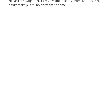
Nenašli ste svojho lekára v zozname lekárov? Povedzte mu, nech
nás kontaktuje a mi ho obratom pridáme.