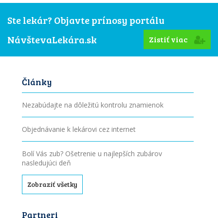
Ste lekár? Objavte prínosy portálu
NávštevaLekára.sk
Zistiť viac
Články
Nezabúdajte na dôležitú kontrolu znamienok
Objednávanie k lekárovi cez internet
Bolí Vás zub? Ošetrenie u najlepších zubárov
nasledujúci deň
Zobraziť všetky
Partneri