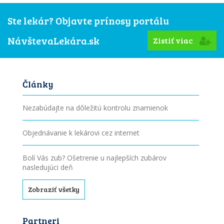
Ste lekár? Objavte prínosy portálu
NávštevaLekára.sk
Zistiť viac
Články
Nezabúdajte na dôležitú kontrolu znamienok
Objednávanie k lekárovi cez internet
Bolí Vás zub? Ošetrenie u najlepších zubárov
nasledujúci deň
Zobraziť všetky
Partneri