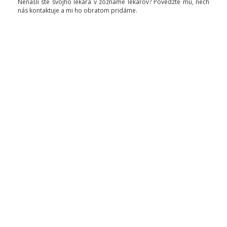
Nenašli ste svojho lekára v zozname lekárov? Povedzte mu, nech
nás kontaktuje a mi ho obratom pridáme.