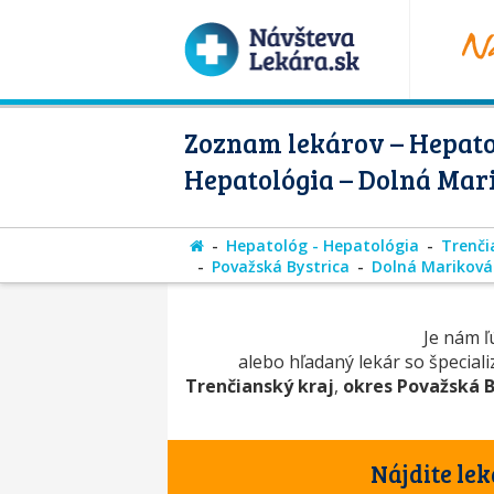
Zoznam lekárov – Hepato
Hepatológia – Dolná Mar
Hepatológ - Hepatológia
Trenči
Považská Bystrica
Dolná Mariková
Je nám ľú
alebo hľadaný lekár so špecial
Trenčianský kraj
,
okres Považská B
Nájdite lek