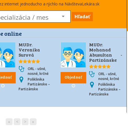
cez internet jednoducho a rýchlo na NávštevaLekára.sk
Hľadať
e online
MUDr.
MUDr.
Veronika
Mohanad
Surová
Abusultan -
Partizánske
ORL - ušné,
nosné, krčné
ORL - ušné,
jednať
Objednať
nosné, krčné
Poliklinika
Partizánske –
Poliklinika
Partizánske
Partizánske –
Partizánske
«
<
>
»