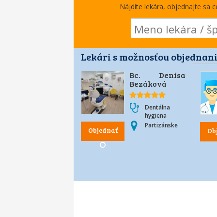
Nájdite lekára, objednajte sa 
Lekári s možnosťou objednani
Bc. Denisa
Bezáková
Dentálna
hygiena
Partizánske
Objednať
Ob