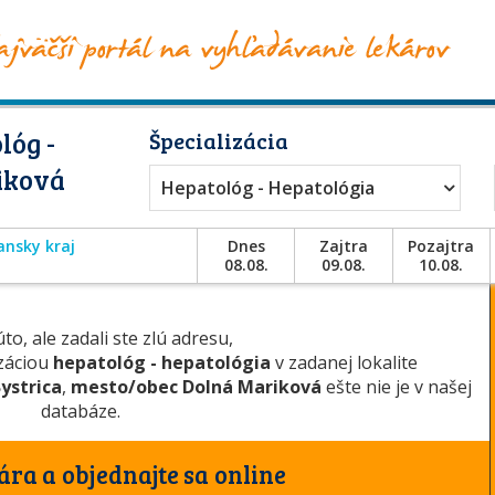
lóg -
Špecializácia
iková
Hepatológ - Hepatológia
ansky kraj
Dnes
Zajtra
Pozajtra
08.08.
09.08.
10.08.
to, ale zadali ste zlú adresu,
izáciou
hepatológ - hepatológia
v zadanej lokalite
ystrica
,
mesto/obec Dolná Mariková
ešte nie je v našej
databáze.
ára a objednajte sa online