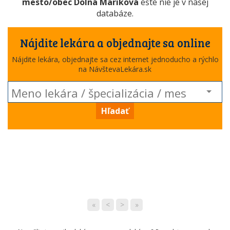
mesto/obec Dolná Mariková
ešte nie je v našej
databáze.
Nájdite lekára a objednajte sa online
Nájdite lekára, objednajte sa cez internet jednoducho a rýchlo
na NávštevaLekára.sk
Hľadať
«
<
>
»