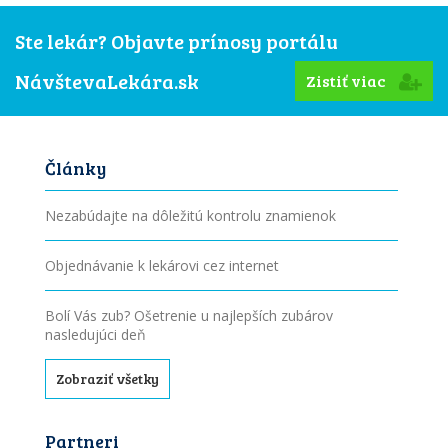
Ste lekár? Objavte prínosy portálu
NávštevaLekára.sk
Zistiť viac
Články
Nezabúdajte na dôležitú kontrolu znamienok
Objednávanie k lekárovi cez internet
Bolí Vás zub? Ošetrenie u najlepších zubárov
nasledujúci deň
Zobraziť všetky
Partneri