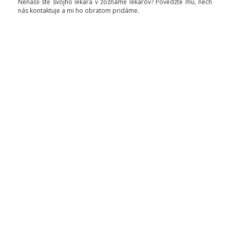
Nenašli ste svojho lekára v zozname lekárov? Povedzte mu, nech
nás kontaktuje a mi ho obratom pridáme.