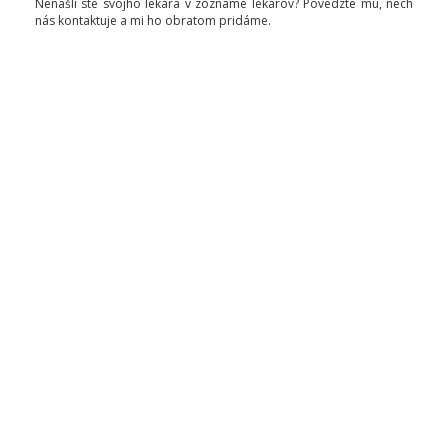
Nenašli ste svojho lekára v zozname lekárov? Povedzte mu, nech
nás kontaktuje a mi ho obratom pridáme.