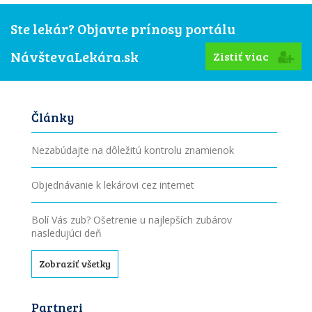
Ste lekár? Objavte prínosy portálu
NávštevaLekára.sk
Zistiť viac
Články
Nezabúdajte na dôležitú kontrolu znamienok
Objednávanie k lekárovi cez internet
Bolí Vás zub? Ošetrenie u najlepších zubárov
nasledujúci deň
Zobraziť všetky
Partneri