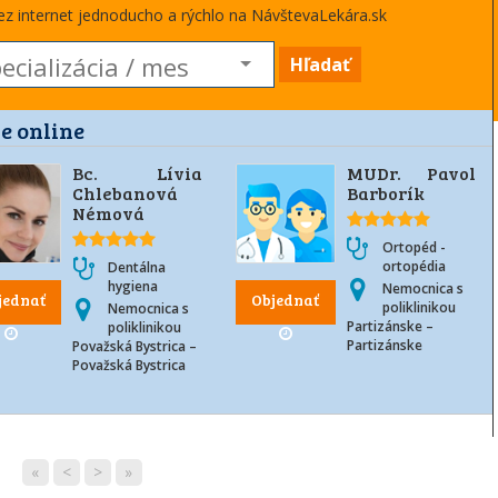
cez internet jednoducho a rýchlo na NávštevaLekára.sk
Hľadať
e online
Bc. Lívia
MUDr. Pavol
Chlebanová
Barborík
Némová
Ortopéd -
ortopédia
Dentálna
hygiena
Nemocnica s
jednať
Objednať
poliklinikou
Nemocnica s
Partizánske –
poliklinikou
Partizánske
Považská Bystrica –
Považská Bystrica
«
<
>
»