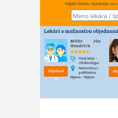
Nájdite lekára, objednajte sa 
Lekári s možnosťou objednani
MUDr. Ján
Hendrich
Očný lekár -
oftalmológia
Nemocnica s
Objednať
Ob
poliklinikou
Myjava – Myjava