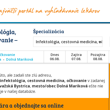
lógia,
Špecializácia
vanie –
Infektológia, cestovná medicína, očko
očkovanie
Dnes
Zajtra
Pozajtra
06.08.
07.08.
08.08.
a
Dolná Mariková
to, ale zadali ste zlú adresu,
infektológia, cestovná medicína, očkovanie
v zadanej
važská Bystrica
,
mesto/obec Dolná Mariková
ešte nie
je v našej databáze.
ára a objednajte sa online