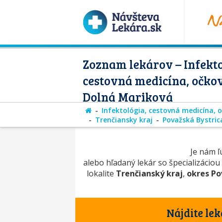
Zoznam lekárov – Infekto
cestovná medicína, očko
Dolná Mariková
Infektológia, cestovná medicína, 
Trenčiansky kraj
Považská Bystric
Je nám ľú
alebo hľadaný lekár so špecializáciou
lokalite
Trenčianský kraj
,
okres Po
Nájdite lek