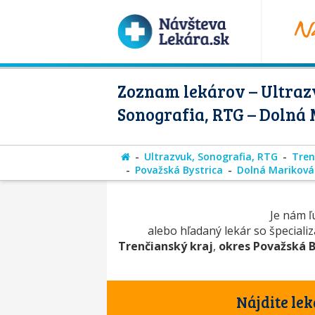
Zoznam lekárov – Ultraz
Sonografia, RTG – Dolná
Ultrazvuk, Sonografia, RTG
Tren
Považská Bystrica
Dolná Mariková
Je nám ľú
alebo hľadaný lekár so špeciali
Trenčianský kraj
,
okres Považská B
Nájdite lek