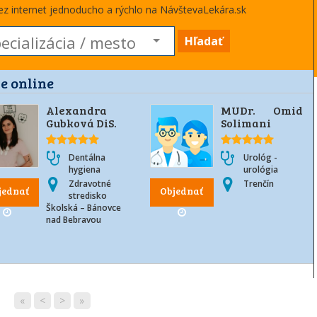
cez internet jednoducho a rýchlo na NávštevaLekára.sk
Hľadať
e online
Alexandra
MUDr. Omid
Gubková DiS.
Solimani
Dentálna
Urológ -
hygiena
urológia
Zdravotné
Trenčín
jednať
Objednať
stredisko
Školská – Bánovce
nad Bebravou
«
<
>
»