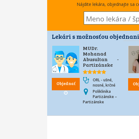
Nájdite lekára, objednajte sa 
Lekári s možnosťou objednani
MUDr.
Mohanad
Abusultan -
Partizánske
ORL - ušné,
Objednať
Ob
nosné, krčné
Poliklinika
Partizánske –
Partizánske