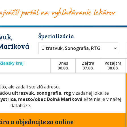
vuk,
Špecializácia
 Mariková
Ultrazvuk, Sonografia, RTG
čiansky kraj
Dnes
Zajtra
Pozajtra
06.08.
07.08.
08.08.
to, ale zadali ste zlú adresu,
záciou
ultrazvuk, sonografia, rtg
v zadanej lokalite
ystrica
,
mesto/obec Dolná Mariková
ešte nie je v našej
databáze.
ára a objednajte sa online