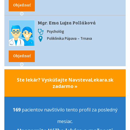
Objednať
Mgr. Ema Lujza Polláková
Psychológ
Poliklinika Púpava – Trnava
Objednať
Ste lekár? Vyskúšajte NavstevaLekara.sk
zadarmo »
169
pacientov navštívilo tento profil za posledný
mesiac.