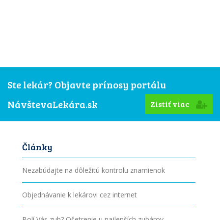
Ste lekár? Objavte prínosy portálu
NávštevaLekára.sk
Zistiť viac
Články
Nezabúdajte na dôležitú kontrolu znamienok
Objednávanie k lekárovi cez internet
Bolí Vás zub? Ošetrenie u najlepších zubárov