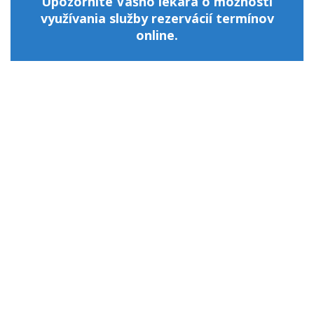
Upozornite Vášho lekára o možnosti
využívania služby rezervácií termínov
online.