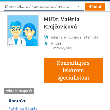
Hľadať
MUDr. Valéria
Krajčovičová
Interná ambulancia, internista
Galanta
Trnavský kraj
Konzultujte s
lekárom
špecialistom
zobraziť mapu
Kontakt
Poliklinika Galanta