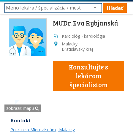
Hľadať
MUDr. Eva Rybjanská
Kardiológ - kardiológia
Malacky
Bratislavský kraj
Konzultujte s
lekárom
špecialistom
zobraziť mapu
Kontakt
Poliklinika Mierové nám., Malacky