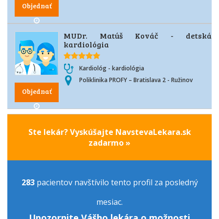
Objednať
MUDr. Matúš Kováč - detská
kardiológia
Kardiológ - kardiológia
Poliklinika PROFY – Bratislava 2 - Ružinov
Objednať
Ste lekár? Vyskúšajte NavstevaLekara.sk
zadarmo »
283
pacientov navštívilo tento profil za posledný
mesiac.
Upozornite Vášho lekára o možnosti