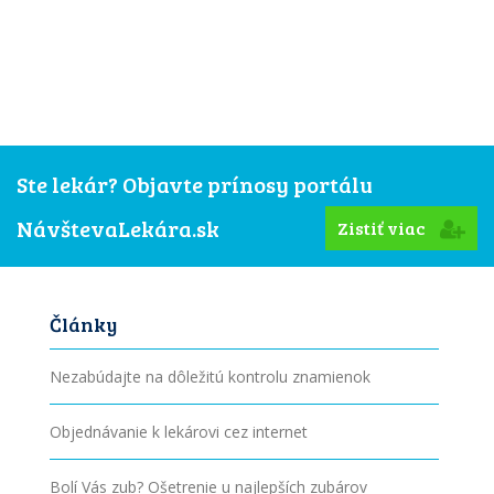
Ste lekár? Objavte prínosy portálu
NávštevaLekára.sk
Zistiť viac
Články
Nezabúdajte na dôležitú kontrolu znamienok
Objednávanie k lekárovi cez internet
Bolí Vás zub? Ošetrenie u najlepších zubárov