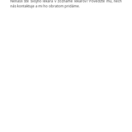
Nenašli ste svojho lekára v zozname lekárov? Povedzte mu, nech
nás kontaktuje a mi ho obratom pridáme.