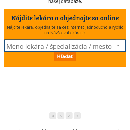
našej databáze.
Nájdite lekára a objednajte sa online
Nájdite lekára, objednajte sa cez internet jednoducho a rýchlo
na NávštevaLekára.sk
Hľadať
«
<
>
»