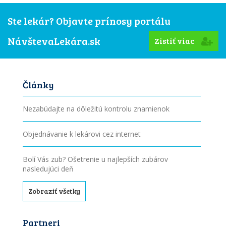
Ste lekár? Objavte prínosy portálu
NávštevaLekára.sk
Zistiť viac
Články
Nezabúdajte na dôležitú kontrolu znamienok
Objednávanie k lekárovi cez internet
Bolí Vás zub? Ošetrenie u najlepších zubárov
nasledujúci deň
Zobraziť všetky
Partneri