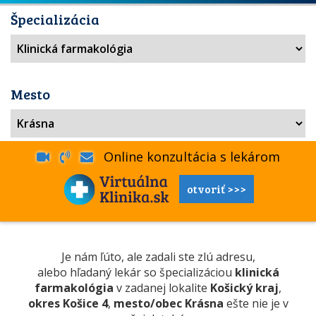
Špecializácia
Mesto
Online konzultácia s lekárom
otvoriť >>>
Je nám ľúto, ale zadali ste zlú adresu,
alebo hľadaný lekár so špecializáciou
klinická
farmakológia
v zadanej lokalite
Košický kraj
,
okres Košice 4
,
mesto/obec Krásna
ešte nie je v