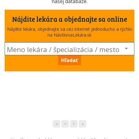
našej databáze.
Nájdite lekára a objednajte sa online
Nájdite lekára, objednajte sa cez internet jednoducho a rýchlo
na NávštevaLekára.sk
Hľadať
«
<
>
»