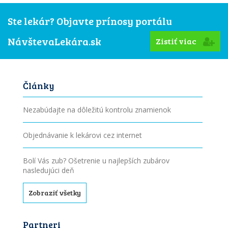
Ste lekár? Objavte prínosy portálu
NávštevaLekára.sk
Zistiť viac
Články
Nezabúdajte na dôležitú kontrolu znamienok
Objednávanie k lekárovi cez internet
Bolí Vás zub? Ošetrenie u najlepších zubárov
nasledujúci deň
Zobraziť všetky
Partneri