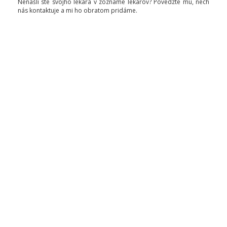
Nenašli ste svojho lekára v zozname lekárov? Povedzte mu, nech
nás kontaktuje a mi ho obratom pridáme.