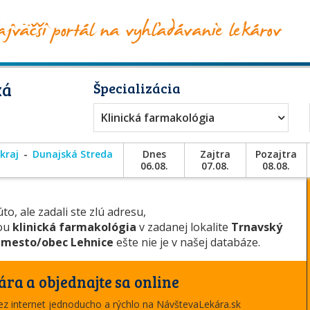
ká
Špecializácia
Klinická farmakológia
kraj
Dunajská Streda
Dnes
Zajtra
Pozajtra
06.08.
07.08.
08.08.
to, ale zadali ste zlú adresu,
iou
klinická farmakológia
v zadanej lokalite
Trnavský
,
mesto/obec Lehnice
ešte nie je v našej databáze.
ára a objednajte sa online
cez internet jednoducho a rýchlo na NávštevaLekára.sk