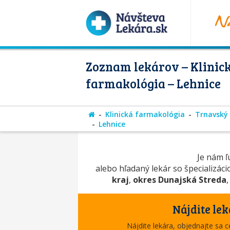
Zoznam lekárov – Klinic
farmakológia – Lehnice
Klinická farmakológia
Trnavský 
Lehnice
Je nám ľú
alebo hľadaný lekár so špecializác
kraj
,
okres Dunajská Streda
Nájdite lek
Nájdite lekára, objednajte sa 