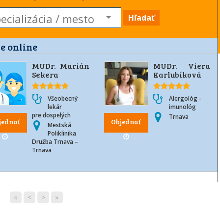
Hľadať
e online
MUDr. Marián
MUDr. Viera
Sekera
Karlubíková
Všeobecný
Alergológ -
lekár
imunológ
pre dospelých
Trnava
jednať
Objednať
Mestská
Poliklinika
Družba Trnava –
Trnava
«
<
>
»