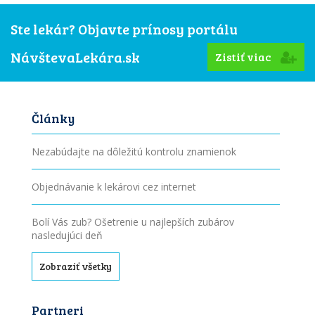
Ste lekár? Objavte prínosy portálu
NávštevaLekára.sk
Zistiť viac
Články
Nezabúdajte na dôležitú kontrolu znamienok
Objednávanie k lekárovi cez internet
Bolí Vás zub? Ošetrenie u najlepších zubárov
nasledujúci deň
Zobraziť všetky
Partneri