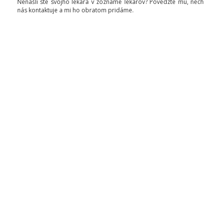
Nenašli ste svojho lekára v zozname lekárov? Povedzte mu, nech
nás kontaktuje a mi ho obratom pridáme.