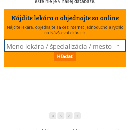
ešte nie je v našej databáze.
Nájdite lekára a objednajte sa online
Nájdite lekára, objednajte sa cez internet jednoducho a rýchlo
na NávštevaLekára.sk
Hľadať
«
<
>
»