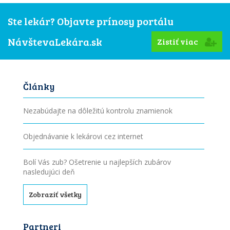
Ste lekár? Objavte prínosy portálu
NávštevaLekára.sk
Zistiť viac
Články
Nezabúdajte na dôležitú kontrolu znamienok
Objednávanie k lekárovi cez internet
Bolí Vás zub? Ošetrenie u najlepších zubárov
nasledujúci deň
Zobraziť všetky
Partneri