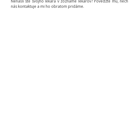
Nenašli ste svojho lekára v zozname lekárov? Povedzte mu, nech
nás kontaktuje a mi ho obratom pridáme.