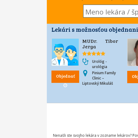
Lekári s možnosťou objednani
MUDr. Tibor
Jerga
Urológ -
urológia
Pinium Family
Objednať
Ob
Clinic –
Liptovský Mikuláš
Nenašli ste svojho lekára v zozname lekárov? P