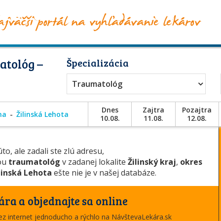
atológ –
Špecializácia
Traumatológ
Dnes
Zajtra
Pozajtra
ina
Žilinská Lehota
10.08.
11.08.
12.08.
to, ale zadali ste zlú adresu,
iou
traumatológ
v zadanej lokalite
Žilinský kraj
,
okres
linská Lehota
ešte nie je v našej databáze.
ára a objednajte sa online
cez internet jednoducho a rýchlo na NávštevaLekára.sk