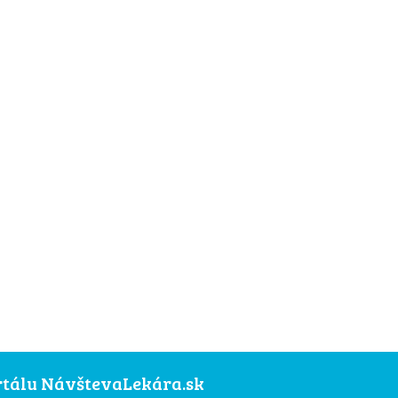
ortálu NávštevaLekára.sk