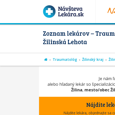
Zoznam lekárov – Traum
Žilinská Lehota
Traumatológ
Žilinský kraj
Žil
Je nám ľú
alebo hľadaný lekár so špecializác
Žilina
,
mesto/obec Ži
Nájdite lek
Nájdite lekára, objednajte sa 