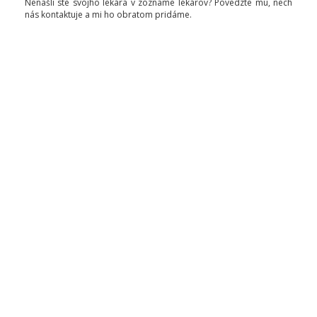
Nenašli ste svojho lekára v zozname lekárov? Povedzte mu, nech
nás kontaktuje a mi ho obratom pridáme.