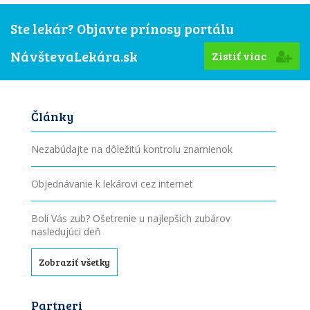
Ste lekár? Objavte prínosy portálu
NávštevaLekára.sk
Zistiť viac
Články
Nezabúdajte na dôležitú kontrolu znamienok
Objednávanie k lekárovi cez internet
Bolí Vás zub? Ošetrenie u najlepších zubárov
nasledujúci deň
Zobraziť všetky
Partneri