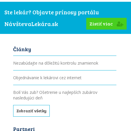
Ste lekár? Objavte prínosy portálu
NávštevaLekára.sk
Zistiť viac
Články
Nezabúdajte na dôležitú kontrolu znamienok
Objednávanie k lekárovi cez internet
Bolí Vás zub? Ošetrenie u najlepších zubárov
nasledujúci deň
Zobraziť všetky
Partneri