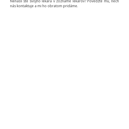
Nenašli ste svojho lekára v zozname lekárov? Povedzte mu, nech
nás kontaktuje a mi ho obratom pridáme.