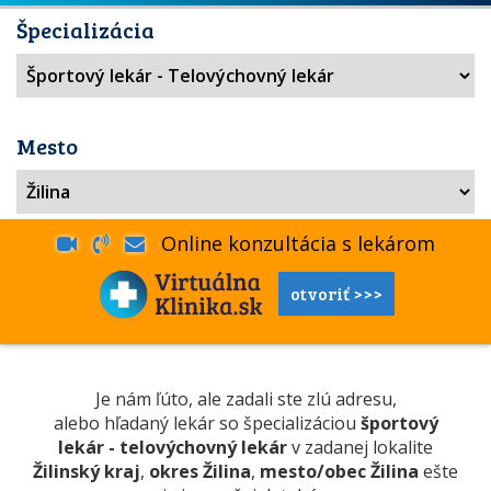
Špecializácia
Mesto
Online konzultácia s lekárom
otvoriť >>>
Je nám ľúto, ale zadali ste zlú adresu,
alebo hľadaný lekár so špecializáciou
športový
lekár - telovýchovný lekár
v zadanej lokalite
Žilinský kraj
,
okres Žilina
,
mesto/obec Žilina
ešte