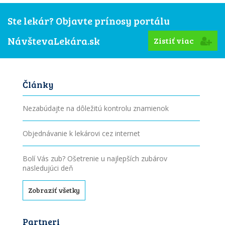
Ste lekár? Objavte prínosy portálu
NávštevaLekára.sk
Zistiť viac
Články
Nezabúdajte na dôležitú kontrolu znamienok
Objednávanie k lekárovi cez internet
Bolí Vás zub? Ošetrenie u najlepších zubárov
nasledujúci deň
Zobraziť všetky
Partneri