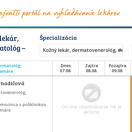
lekár,
Špecializácia
atológ –
Kožný lekár, dermatovenerológ, derm
dermatológ
Dnes
Zajtra
Pozajtra
07.08.
08.08.
09.08.
ramáre
rnadičová
atovenerológ,
mocnica s poliklinikou
On-line objednávanie nie je
ramáre
aktívne