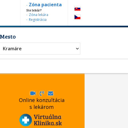
Zóna pacienta
Ste lekár?
Zóna lekára
Registrácia
Mesto
atológ
Kramáre
Online konzultácia
s lekárom