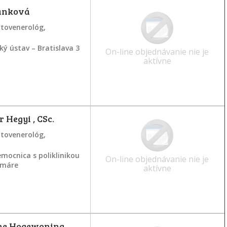
ánková
atovenerológ,
ý ústav – Bratislava 3
On-line objednávanie nie je
aktívne
 Hegyi , CSc.
atovenerológ,
mocnica s poliklinikou
On-line objednávanie nie je
ramáre
aktívne
ne Hogewoning