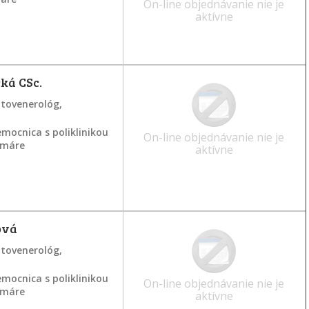
On-line objednávanie nie je
aktívne
ká CSc.
atovenerológ,
mocnica s poliklinikou
On-line objednávanie nie je
ramáre
aktívne
ová
atovenerológ,
mocnica s poliklinikou
On-line objednávanie nie je
ramáre
aktívne