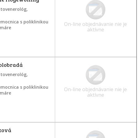
atovenerológ,
mocnica s poliklinikou
On-line objednávanie nie je
ramáre
aktívne
olobradá
atovenerológ,
mocnica s poliklinikou
On-line objednávanie nie je
ramáre
aktívne
ková