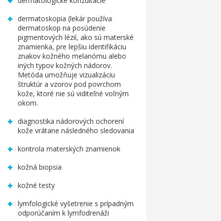
dermatologické konzultácie
dermatoskopia (lekár používa
dermatoskop na posúdenie
pigmentových lézií, ako sú materské
znamienka, pre lepšiu identifikáciu
znakov kožného melanómu alebo
iných typov kožných nádorov.
Metóda umožňuje vizualizáciu
štruktúr a vzorov pod povrchom
kože, ktoré nie sú viditeľné voľným
okom.
diagnostika nádorových ochorení
kože vrátane následného sledovania
kontrola materských znamienok
kožná biopsia
kožné testy
lymfologické vyšetrenie s prípadným
odporúčaním k lymfodrenáži