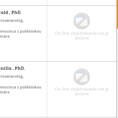
ld , PhD.
atovenerológ,
mocnica s poliklinikou
On-line objednávanie nie je
ramáre
aktívne
nilla , PhD.
atovenerológ,
mocnica s poliklinikou
On-line objednávanie nie je
ramáre
aktívne