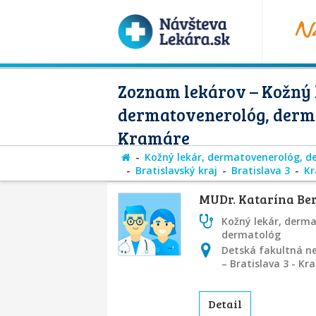
Zoznam lekárov – Kožný 
dermatovenerológ, derm
Kramáre
Kožný lekár, dermatovenerológ, 
Bratislavský kraj
Bratislava 3
K
MUDr. Katarína Be
Kožný lekár, derm
dermatológ
Detská fakultná ne
– Bratislava 3 - K
Detail