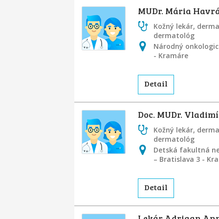
MUDr. Mária Havr
Kožný lekár, derm
dermatológ
Národný onkologick
- Kramáre
Detail
Doc. MUDr. Vladimír
Kožný lekár, derm
dermatológ
Detská fakultná ne
– Bratislava 3 - K
Detail
Lekár Adriaan An