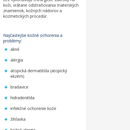
koži, vrátane odstraňovania materských
znamienok, kožných nádorov a
kozmetických procedúr.
Najčastejšie kožné ochorenia a
problémy:
akné
alergia
atopická dermatitída (atopický
ekzém)
bradavice
hidradenitída
infekčné ochorenie kože
žihľavka
kožné alergie