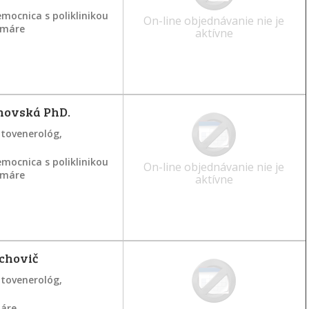
mocnica s poliklinikou
On-line objednávanie nie je
ramáre
aktívne
novská PhD.
atovenerológ,
mocnica s poliklinikou
On-line objednávanie nie je
ramáre
aktívne
chovič
atovenerológ,
máre