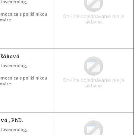
atovenerológ,
mocnica s poliklinikou
On-line objednávanie nie je
ramáre
aktívne
ršáková
atovenerológ,
mocnica s poliklinikou
On-line objednávanie nie je
ramáre
aktívne
vá , PhD.
atovenerológ,