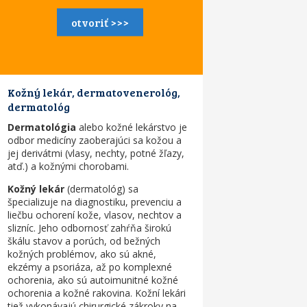
otvoriť >>>
Kožný lekár, dermatovenerológ,
dermatológ
Dermatológia
alebo
kožné lekárstvo
je
odbor medicíny zaoberajúci sa kožou a
jej derivátmi (
vlasy, nechty, potné žľazy
,
atď.) a kožnými chorobami.
Kožný lekár
(
dermatológ
) sa
špecializuje na diagnostiku, prevenciu a
liečbu ochorení kože, vlasov, nechtov a
slizníc. Jeho odbornosť zahŕňa širokú
škálu stavov a porúch, od bežných
kožných problémov, ako sú akné,
ekzémy a psoriáza, až po komplexné
ochorenia, ako sú autoimunitné kožné
ochorenia a kožné rakovina. Kožní lekári
tiež vykonávajú chirurgické zákroky na