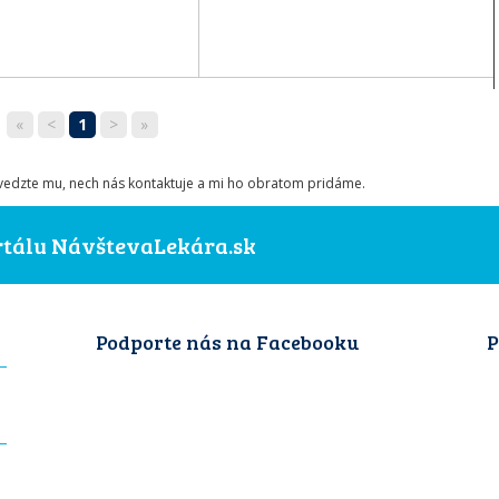
«
<
1
>
»
ovedzte mu, nech nás kontaktuje a mi ho obratom pridáme.
ortálu NávštevaLekára.sk
Podporte nás na Facebooku
P