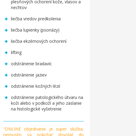
plesňových ochorení kože, vlasov a
nechtov
liečba vredov predkolenia
liečba lupienky (psoriázy)
liečba ekzémových ochorení
lifting
odstránenie bradavíc
odstránenie jaziev
odstránenie kožných lézií
odstránenie patologického útvaru na
koži alebo v podkoží a jeho zaslanie
na histologické vyšetrenie
“ONLINE objednanie je super služba,
nemusím sa pokúšať dovolať do