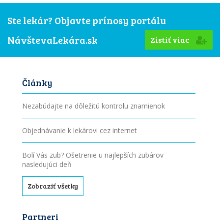
Ste lekár? Objavte prínosy portálu
NávštevaLekára.sk
Zistiť viac
Články
Nezabúdajte na dôležitú kontrolu znamienok
Objednávanie k lekárovi cez internet
Bolí Vás zub? Ošetrenie u najlepších zubárov
nasledujúci deň
Zobraziť všetky
Partneri