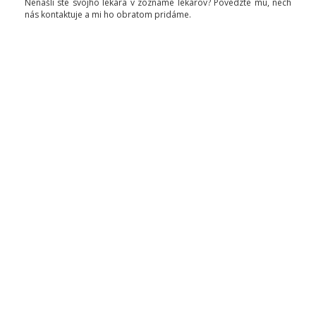
Nenašli ste svojho lekára v zozname lekárov? Povedzte mu, nech
nás kontaktuje a mi ho obratom pridáme.