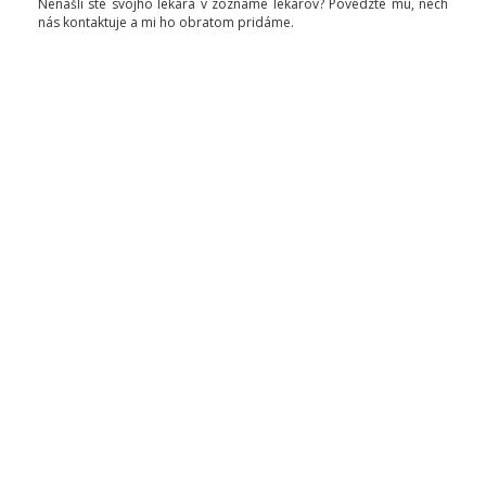
Nenašli ste svojho lekára v zozname lekárov? Povedzte mu, nech
nás kontaktuje a mi ho obratom pridáme.