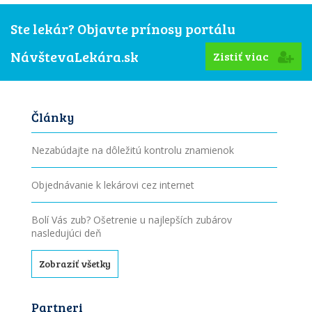
Ste lekár? Objavte prínosy portálu
NávštevaLekára.sk
Zistiť viac
Články
Nezabúdajte na dôležitú kontrolu znamienok
Objednávanie k lekárovi cez internet
Bolí Vás zub? Ošetrenie u najlepších zubárov
nasledujúci deň
Zobraziť všetky
Partneri