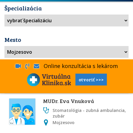
Špecializácia
Mesto
Online konzultácia s lekárom
otvoriť >>>
MUDr. Eva Vnuková
Stomatológia - zubná ambulancia,
zubár
Mojzesovo