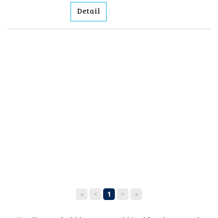
Detail
«
<
1
>
»