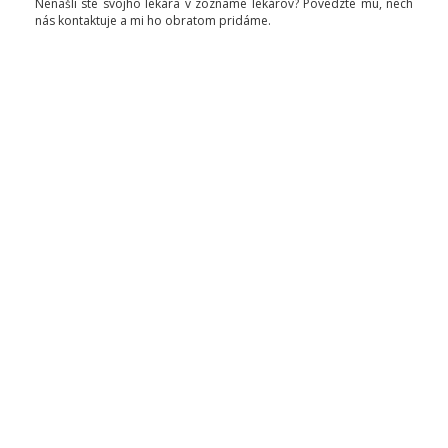
Nenašli ste svojho lekára v zozname lekárov? Povedzte mu, nech
nás kontaktuje a mi ho obratom pridáme.