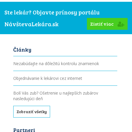
Ste lekár? Objavte prínosy portálu
NávštevaLekára.sk
Zistiť viac
Články
Nezabúdajte na dôležitú kontrolu znamienok
Objednávanie k lekárovi cez internet
Bolí Vás zub? Ošetrenie u najlepších zubárov
nasledujúci deň
Zobraziť všetky
Partneri