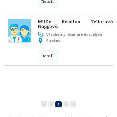
Detail
MUDr. Kristina Teliarová
Nagyová
Všeobecný lekár pre dospelých
Strekov
Detail
«
<
1
>
»