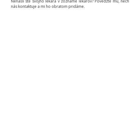
Nenašli ste svojho lekára v zozname lekárov? Povedzte mu, nech
nás kontaktuje a mi ho obratom pridáme.