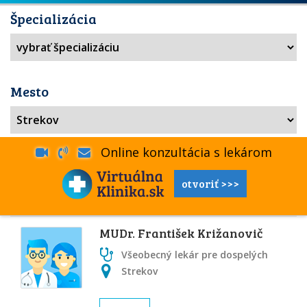
Špecializácia
Mesto
Online konzultácia s lekárom
otvoriť >>>
MUDr. František Križanovič
Všeobecný lekár pre dospelých
Strekov