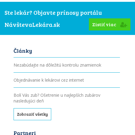
Ste lekár? Objavte prínosy portálu
NávštevaLekára.sk
Zistiť viac
Články
Nezabúdajte na dôležitú kontrolu znamienok
Objednávanie k lekárovi cez internet
Bolí Vás zub? Ošetrenie u najlepších zubárov
nasledujúci deň
Zobraziť všetky
Partneri