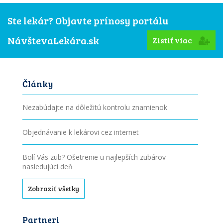
Ste lekár? Objavte prínosy portálu
NávštevaLekára.sk
Zistiť viac
Články
Nezabúdajte na dôležitú kontrolu znamienok
Objednávanie k lekárovi cez internet
Bolí Vás zub? Ošetrenie u najlepších zubárov
nasledujúci deň
Zobraziť všetky
Partneri