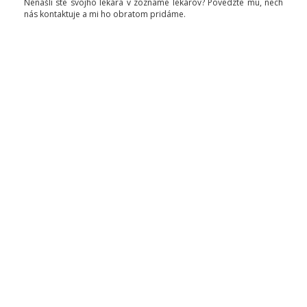
Nenašli ste svojho lekára v zozname lekárov? Povedzte mu, nech
nás kontaktuje a mi ho obratom pridáme.