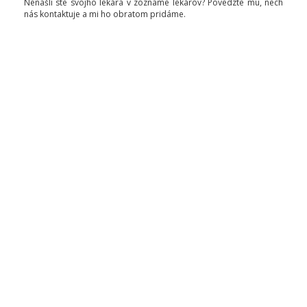
Nenašli ste svojho lekára v zozname lekárov? Povedzte mu, nech
nás kontaktuje a mi ho obratom pridáme.