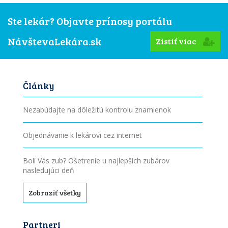
Ste lekár? Objavte prínosy portálu
NávštevaLekára.sk
Zistiť viac
Články
Nezabúdajte na dôležitú kontrolu znamienok
Objednávanie k lekárovi cez internet
Bolí Vás zub? Ošetrenie u najlepších zubárov
nasledujúci deň
Zobraziť všetky
Partneri