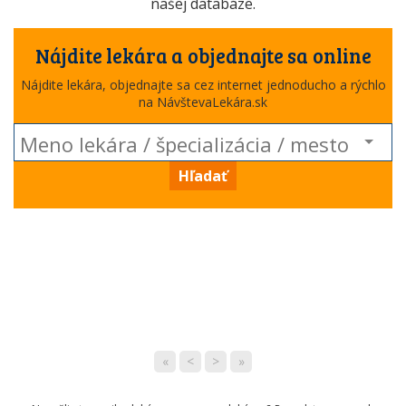
našej databáze.
Nájdite lekára a objednajte sa online
Nájdite lekára, objednajte sa cez internet jednoducho a rýchlo
na NávštevaLekára.sk
Hľadať
«
<
>
»