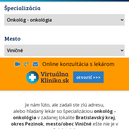
Špecializácia
Mesto
Online konzultácia s lekárom
otvoriť >>>
Je nám ľúto, ale zadali ste zlú adresu,
alebo hľadaný lekár so špecializáciou
onkológ -
onkológia
v zadanej lokalite
Bratislavský kraj
,
okres Pezinok
,
mesto/obec Viničné
ešte nie je v