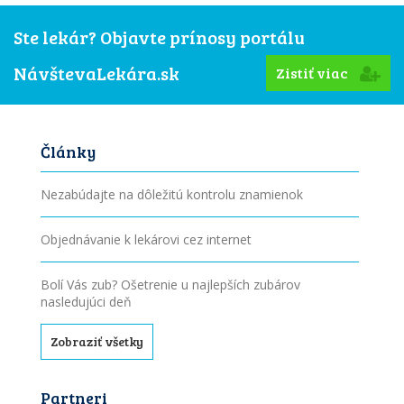
Ste lekár? Objavte prínosy portálu
NávštevaLekára.sk
Zistiť viac
Články
Nezabúdajte na dôležitú kontrolu znamienok
Objednávanie k lekárovi cez internet
Bolí Vás zub? Ošetrenie u najlepších zubárov
nasledujúci deň
Zobraziť všetky
Partneri