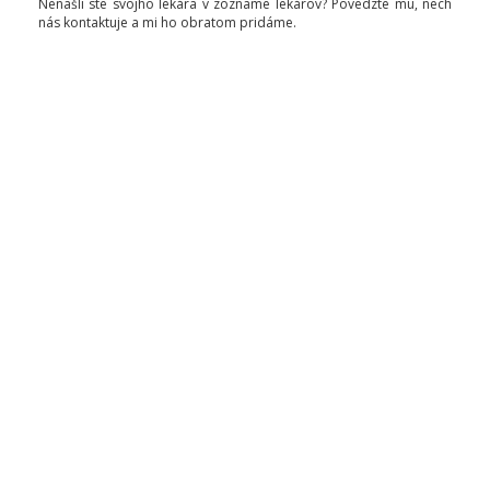
Nenašli ste svojho lekára v zozname lekárov? Povedzte mu, nech
nás kontaktuje a mi ho obratom pridáme.