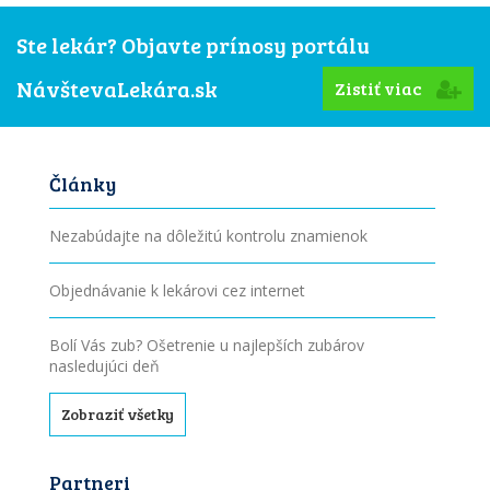
Ste lekár? Objavte prínosy portálu
NávštevaLekára.sk
Zistiť viac
Články
Nezabúdajte na dôležitú kontrolu znamienok
Objednávanie k lekárovi cez internet
Bolí Vás zub? Ošetrenie u najlepších zubárov
nasledujúci deň
Zobraziť všetky
Partneri