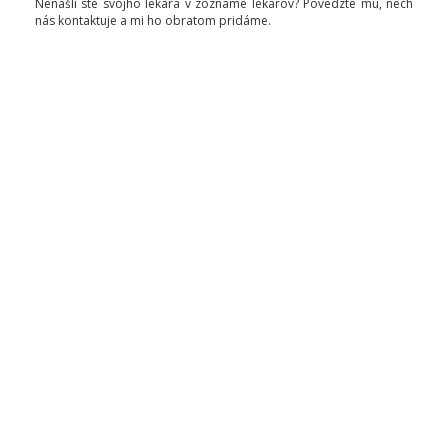
Nenašli ste svojho lekára v zozname lekárov? Povedzte mu, nech
nás kontaktuje a mi ho obratom pridáme.