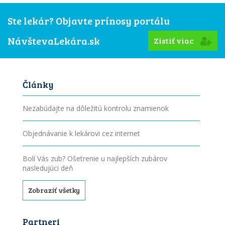
Ste lekár? Objavte prínosy portálu
NávštevaLekára.sk
Zistiť viac
Články
Nezabúdajte na dôležitú kontrolu znamienok
Objednávanie k lekárovi cez internet
Bolí Vás zub? Ošetrenie u najlepších zubárov
nasledujúci deň
Zobraziť všetky
Partneri