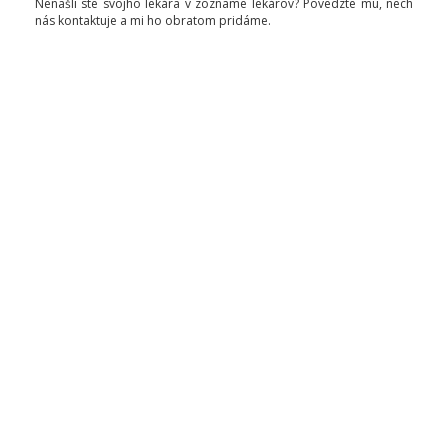
Nenašli ste svojho lekára v zozname lekárov? Povedzte mu, nech
nás kontaktuje a mi ho obratom pridáme.